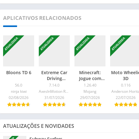
APLICATIVOS RELACIONADOS
ATUALIZADA
ATUALIZADA
ATUALIZADA
ATUALIZADA
Bloons TD 6
Extreme Car
Minecraft:
Moto Wheeli
Driving
Jogue com
3D
Simulator
amigos
56.0
7.14.0
1.26.40
0.116
ninja kiwi
AxesInMotion Racing
Mojang
Anderson Horit
02/08/2026
31/07/2026
29/07/2026
22/07/2026
ATUALIZAÇÕES E NOVIDADES
Subway Surfers