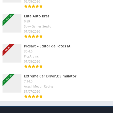
02/08/2026
Elite Auto Brasil
ATUALIZADA
0.89
Solty Games Studio
01/08/2026
Picsart – Editor de Fotos IA
NOVO
30.4.6
PicsArt Inc
01/08/2026
Extreme Car Driving Simulator
ATUALIZADA
7.14.0
AxesInMotion Racing
31/07/2026