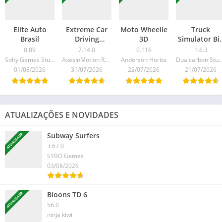
Elite Auto
Extreme Car
Moto Wheelie
Truck
Brasil
Driving
3D
Simulator Bi
Simulator
Rigs
0.89
7.14.0
0.116
1.6.3
Solty Games Studio
AxesInMotion Racing
Anderson Horita
Dualcarbon Stu
01/08/2026
31/07/2026
22/07/2026
21/07/2026
ATUALIZAÇÕES E NOVIDADES
Subway Surfers
ATUALIZADA
3.67.0
SYBO Games
03/08/2026
Bloons TD 6
ATUALIZADA
56.0
ninja kiwi