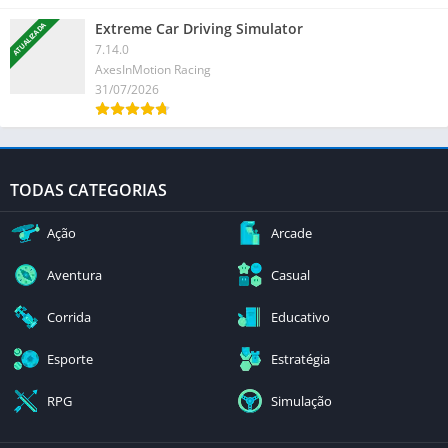
Extreme Car Driving Simulator
ATUALIZADA
7.14.0
AxesInMotion Racing
31/07/2026
TODAS CATEGORIAS
Ação
Arcade
Aventura
Casual
Corrida
Educativo
Esporte
Estratégia
RPG
Simulação