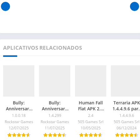
APLICATIVOS RELACIONADOS
Bully:
Bully:
Human Fall
Terraria APK
Anniversary
Anniversary
Flat APK 2.4
1.4.4.9.6 par
Edition APK
Edition APK
para Android
Android
1.0.0.18
1.4.299
2.4
1.4.4.9.6
(Legendado
1.4.299 para
Rockstar Games
Rockstar Games
505 Games Srl
505 Games Srl
PT-BR) 2025
Android
12/07/2025
11/07/2025
10/05/2025
06/12/2024