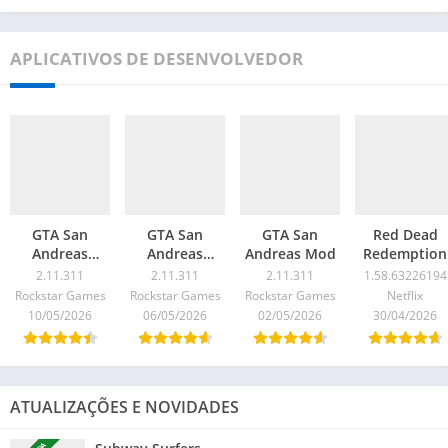
APLICATIVOS DE DESENVOLVEDOR
GTA San
GTA San
GTA San
Red Dead
Andreas
Andreas
Andreas Mod
Redemption
(Legendado
(Dublado e
2.11.311
2.11.311
2.11.311
1.58.63226194
PT-BR)
Legendado)
Rockstar Games
Rockstar Games
Rockstar Games
Netflix
PT-BR
10/05/2026
06/05/2026
02/05/2026
30/04/2026
ATUALIZAÇÕES E NOVIDADES