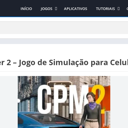
INÍCIO
JOGOS
APLICATIVOS
TUTORIAIS
Ação
Como obter os jo
Arcade
Como instalar os 
Aventura
Como instalar o si
Casual
Corrida
r 2 – Jogo de Simulação para Celu
Educativo
Esporte
Estratégia
RPG
Simulação