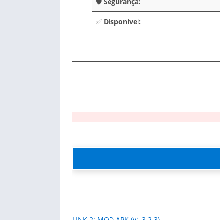
🛡️
Segurança:
✅
Disponível:
LINK 2: MOD APK (v1.3.2.3)