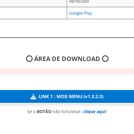
Verificado
Google Play
⭕ ÁREA DE DOWNLOAD ⭕
LINK 1 : MOD MENU (v1.3.2.3)
Se o
BOTÃO
não funcionar,
clique aqui
!