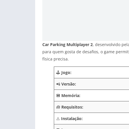
Car Parking Multiplayer 2
, desenvolvido pel
para quem gosta de desafios, o game permit
física precisa.
🕹️
Jogo:
📲
Versão:
💾
Memória:
🧰
Requisitos:
⚠️
Instalação: