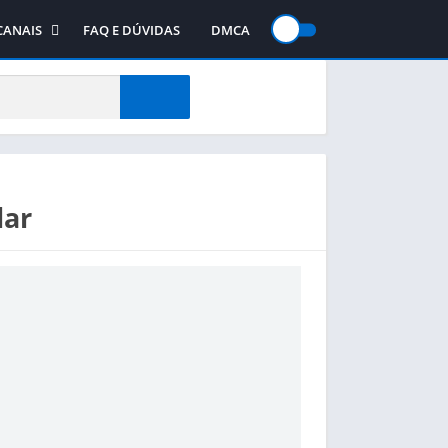
CANAIS
FAQ E DÚVIDAS
DMCA
gos
Canal no WhatsApp
jogos
Canal no Telegram
te
Canal no YouTube
lar