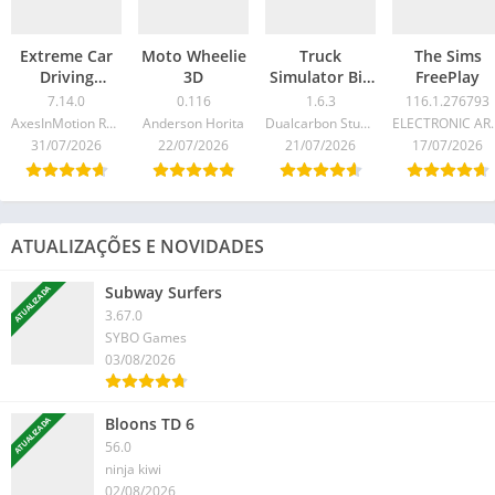
Extreme Car
Moto Wheelie
Truck
The Sims
Driving
3D
Simulator Big
FreePlay
Simulator
Rigs
7.14.0
0.116
1.6.3
116.1.276793
AxesInMotion Racing
Anderson Horita
Dualcarbon Studios
ELECTR
31/07/2026
22/07/2026
21/07/2026
17/07/2026
ATUALIZAÇÕES E NOVIDADES
Subway Surfers
ATUALIZADA
3.67.0
SYBO Games
03/08/2026
Bloons TD 6
ATUALIZADA
56.0
ninja kiwi
02/08/2026