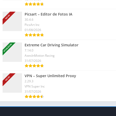
Picsart – Editor de Fotos IA
NOVO
30.4.6
PicsArt Inc
01/08/2026
Extreme Car Driving Simulator
ATUALIZADA
7.14.0
AxesInMotion Racing
31/07/2026
VPN – Super Unlimited Proxy
NOVO
2.29.3
VPN Super Inc
31/07/2026