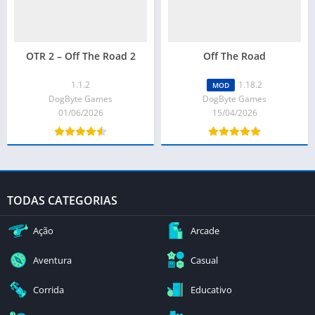
OTR 2 – Off The Road 2
Off The Road
1.1.2
1.18.2
MOD
DogByte Games
DogByte Games
01/06/2026
15/04/2026
TODAS CATEGORIAS
Ação
Arcade
Aventura
Casual
Corrida
Educativo