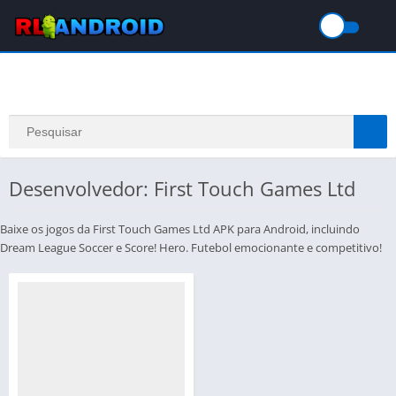
Desenvolvedor: First Touch Games Ltd
Baixe os jogos da First Touch Games Ltd APK para Android, incluindo
Dream League Soccer e Score! Hero. Futebol emocionante e competitivo!