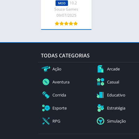
(Dinheiro Infinito)
10.2
MOD
10.2
Souza Games
09/07/2025
TODAS CATEGORIAS
Ação
Arcade
Aventura
Casual
Corrida
Educativo
Esporte
Estratégia
RPG
Simulação