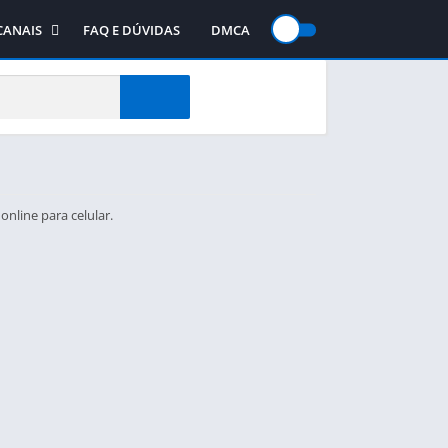
CANAIS
FAQ E DÚVIDAS
DMCA
gos
Canal no WhatsApp
jogos
Canal no Telegram
te
Canal no YouTube
nline para celular.