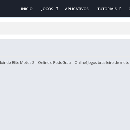
INÍCIO
JOGOS
APLICATIVOS
TUTORIAIS
Ação
Como obter os jo
Arcade
Como instalar os 
Aventura
Como instalar o si
Casual
Corrida
Educativo
uindo Elite Motos 2 – Online e RodoGrau – Online! Jogos brasileiro de moto o
Esporte
Estratégia
RPG
Simulação