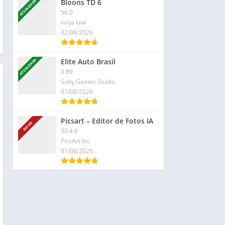
Bloons TD 6
ATUALIZADA
56.0
ninja kiwi
02/08/2026
Elite Auto Brasil
ATUALIZADA
0.89
Solty Games Studio
01/08/2026
Picsart – Editor de Fotos IA
NOVO
30.4.6
PicsArt Inc
01/08/2026