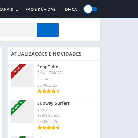
CANAIS
FAQ E DÚVIDAS
DMCA
gos
Canal no WhatsApp
jogos
Canal no Telegram
te
Canal no YouTube
ATUALIZAÇÕES E NOVIDADES
SnapTube
NOVO
7.64.1.76402201
Snaptube
08/08/2026
Subway Surfers
ATUALIZADA
3.67.0
SYBO Games
03/08/2026