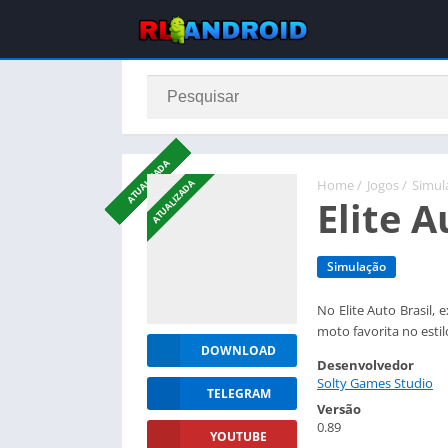
ATUALIZADA
ATUALIZADA
ATUALIZADA
ATUALIZADA
ATUALIZADA
Home
/
Jogos
/
Simul
ATUALIZADA
Elite A
Simulação
No Elite Auto Brasil,
moto favorita no estil
DOWNLOAD
Desenvolvedor
Solty Games Studio
TELEGRAM
Versão
0.89
YOUTUBE