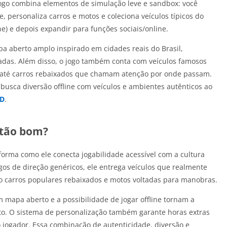
ogo combina elementos de simulação leve e sandbox: você
e, personaliza carros e motos e coleciona veículos típicos do
ine) e depois expandir para funções sociais/online.
 aberto amplo inspirado em cidades reais do Brasil,
radas. Além disso, o jogo também conta com veículos famosos
s até carros rebaixados que chamam atenção por onde passam.
m busca diversão offline com veículos e ambientes autênticos ao
3D
.
l tão bom?
a forma como ele conecta jogabilidade acessível com a cultura
ogos de direção genéricos, ele entrega veículos que realmente
mo carros populares rebaixados e motos voltadas para manobras.
 mapa aberto e a possibilidade de jogar offline tornam a
o. O sistema de personalização também garante horas extras
o jogador. Essa combinação de autenticidade, diversão e