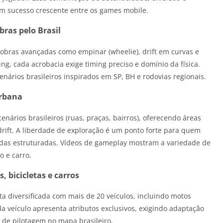
 um sucesso crescente entre os games mobile.
bras pelo Brasil
nobras avançadas como empinar (wheelie), drift em curvas e
g, cada acrobacia exige timing preciso e domínio da física.
ários brasileiros inspirados em SP, BH e rodovias regionais.
urbana
enários brasileiros (ruas, praças, bairros), oferecendo áreas
rift. A liberdade de exploração é um ponto forte para quem
ridas estruturadas. Vídeos de gameplay mostram a variedade de
o e carro.
, bicicletas e carros
ota diversificada com mais de 20 veículos, incluindo motos
ada veículo apresenta atributos exclusivos, exigindo adaptação
s de pilotagem no mapa brasileiro.