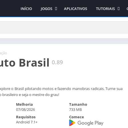
INÍCIO
JOGOS
APLICATIVOS
TUTORIAIS
Ação
Como obter os jo
Arcade
Como instalar os 
Aventura
Como instalar o si
Casual
Corrida
ação
uto Brasil
Educativo
0.89
Esporte
Estratégia
RPG
 explore o Brasil pilotando motos e fazendo manobras radicais. Turne sua
o brasileiro e seja o mestre do grau!
Simulação
Melhoria
Tamanho
07/08/2026
733 MB
Requisitos
Comece
Android 7.1+