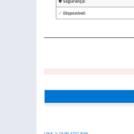
🛡️
Segurança:
✅
Disponível:
LINK 2: DUBLADO 80%