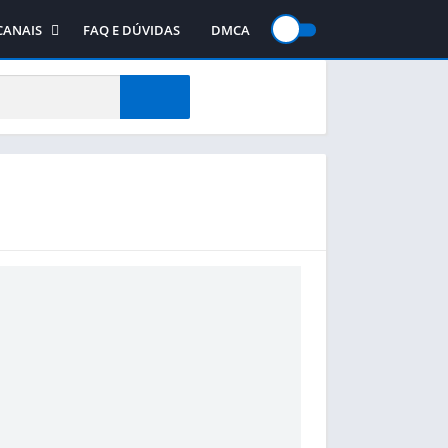
CANAIS
FAQ E DÚVIDAS
DMCA
gos
Canal no WhatsApp
jogos
Canal no Telegram
te
Canal no YouTube