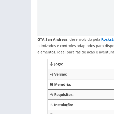
GTA San Andreas
, desenvolvido pela
Rockst
otimizados e controles adaptados para dispos
elementos. Ideal para fãs de ação e aventura
🕹️
Jogo:
📲
Versão:
💾
Memória:
🧰
Requisitos:
⚠️
Instalação: