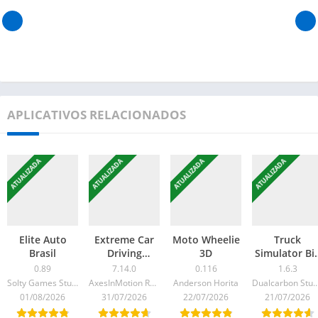
APLICATIVOS RELACIONADOS
ATUALIZADA
ATUALIZADA
ATUALIZADA
ATUALIZADA
Elite Auto
Extreme Car
Moto Wheelie
Truck
Brasil
Driving
3D
Simulator Bi
Simulator
Rigs
0.89
7.14.0
0.116
1.6.3
Solty Games Studio
AxesInMotion Racing
Anderson Horita
Dualcarbon Stu
01/08/2026
31/07/2026
22/07/2026
21/07/2026