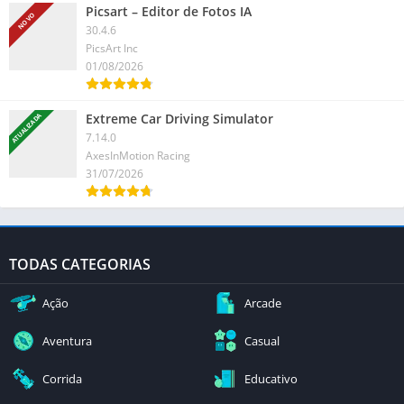
Picsart – Editor de Fotos IA
NOVO
30.4.6
PicsArt Inc
01/08/2026
Extreme Car Driving Simulator
ATUALIZADA
7.14.0
AxesInMotion Racing
31/07/2026
TODAS CATEGORIAS
Ação
Arcade
Aventura
Casual
Corrida
Educativo