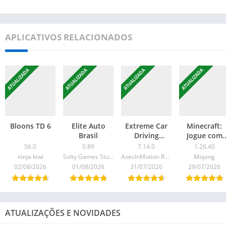
APLICATIVOS RELACIONADOS
ATUALIZADA
ATUALIZADA
ATUALIZADA
ATUALIZADA
Bloons TD 6
Elite Auto
Extreme Car
Minecraft:
Brasil
Driving
Jogue com
Simulator
amigos
56.0
0.89
7.14.0
1.26.40
ninja kiwi
Solty Games Studio
AxesInMotion Racing
Mojang
02/08/2026
01/08/2026
31/07/2026
29/07/2026
ATUALIZAÇÕES E NOVIDADES