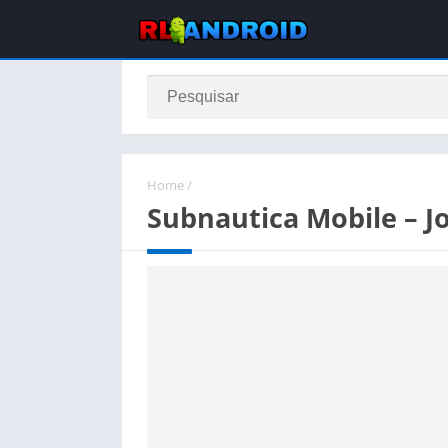
Home
/
Subnautica Mobile – J