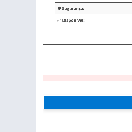
🛡️
Segurança:
✅
Disponível: