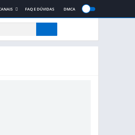
CANAIS
FAQ E DÚVIDAS
DMCA
gos
Canal no WhatsApp
jogos
Canal no Telegram
te
Canal no YouTube