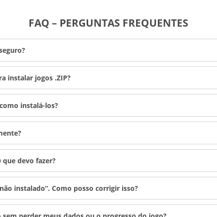
FAQ – PERGUNTAS FREQUENTES
 seguro?
a instalar jogos .ZIP?
como instalá-los?
mente?
O que devo fazer?
 não instalado”. Como posso corrigir isso?
vo sem perder meus dados ou o progresso do jogo?