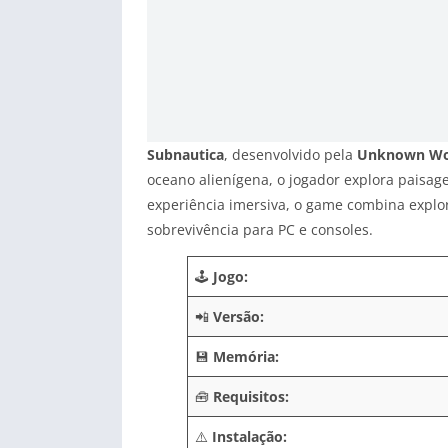
Subnautica
, desenvolvido pela
Unknown Wo
oceano alienígena, o jogador explora paisage
experiência imersiva, o game combina explor
sobrevivência para PC e consoles.
🕹️
Jogo:
📲
Versão:
💾
Memória:
🧰
Requisitos:
⚠️
Instalação: