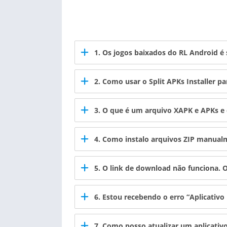
1. Os jogos baixados do RL Android é
2. Como usar o
Split APKs Installer
par
3. O que é um arquivo XAPK e APKs e 
4. Como instalo arquivos ZIP manual
5. O link de download não funciona. 
6. Estou recebendo o erro “Aplicativo
7. Como posso atualizar um aplicati