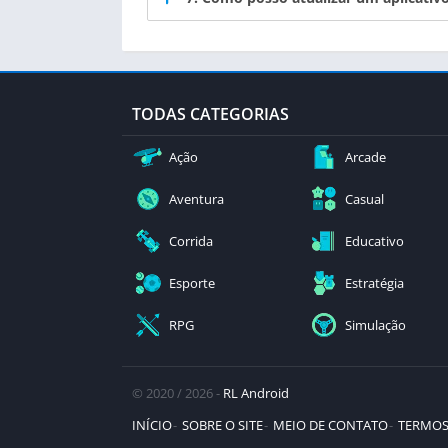
TODAS CATEGORIAS
Ação
Arcade
Aventura
Casual
Corrida
Educativo
Esporte
Estratégia
RPG
Simulação
© 2020 / 2026 -
RL Android
INÍCIO
SOBRE O SITE
MEIO DE CONTATO
TERMOS