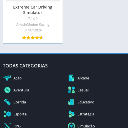
Extreme Car Driving
Simulator
7.14.0
AxesInMotion Racing
31/07/2026
TODAS CATEGORIAS
Ação
Arcade
Aventura
Casual
Corrida
Educativo
Esporte
Estratégia
RPG
Simulação