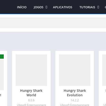
INÍCIO
JOGOS
APLICATIVOS
TUTORIAIS
Ação
Como obter os jo
Arcade
Como instalar os 
Aventura
Como instalar o si
Casual
Corrida
Educativo
Esporte
Estratégia
RPG
Simulação
Hungry Shark
Hungry Shark
e
World
Evolution
8.0.6
14.2.2
Ubisoft Entertainment
Ubisoft Entertainment
U