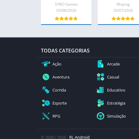
SYBO Games
Mojang
03/08/2026
29/07/2026
TODAS CATEGORIAS
Ação
Arcade
Aventura
Casual
Corrida
Educativo
Esporte
Estratégia
RPG
Simulação
© 2020 / 2026 -
RL Android