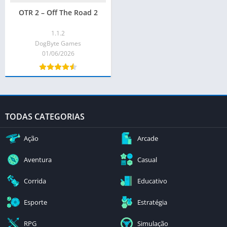
OTR 2 – Off The Road 2
1.1.2
DogByte Games
01/06/2026
TODAS CATEGORIAS
Ação
Arcade
Aventura
Casual
Corrida
Educativo
Esporte
Estratégia
RPG
Simulação