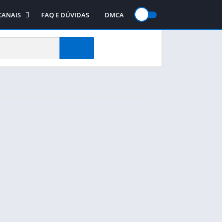
CANAIS
FAQ E DÚVIDAS
DMCA
gos
Canal no WhatsApp
jogos
Canal no Telegram
te
Canal no YouTube