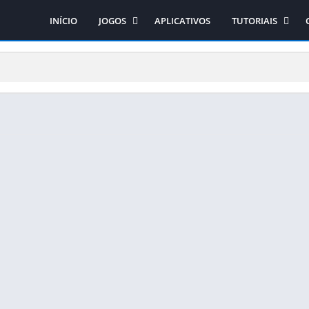
INÍCIO
JOGOS
APLICATIVOS
TUTORIAIS
Ação
Como obter os jo
Arcade
Como instalar os 
Aventura
Como instalar o si
Casual
Corrida
Educativo
Esporte
Estratégia
RPG
Simulação