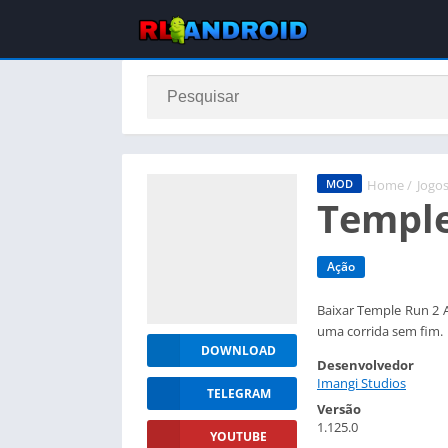
Home
/
Jogo
MOD
Temple
Ação
Baixar Temple Run 2 
uma corrida sem fim.
DOWNLOAD
Desenvolvedor
Imangi Studios
TELEGRAM
Versão
1.125.0
YOUTUBE