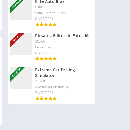
Elite Auto Brasil
ATUALIZADA
0.89
Solty Games Studio
01/08/2026
Picsart – Editor de Fotos IA
NOVO
30.4.6
PicsArt Inc
01/08/2026
Extreme Car Driving
ATUALIZADA
Simulator
7.14.0
AxesInMotion Racing
31/07/2026