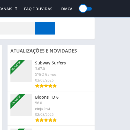
CANAIS
FAQ E DÚVIDAS
DMCA
gos
Canal no WhatsApp
jogos
Canal no Telegram
te
Canal no YouTube
ATUALIZAÇÕES E NOVIDADES
Subway Surfers
ATUALIZADA
3.67.0
SYBO Games
03/08/2026
Bloons TD 6
ATUALIZADA
56.0
ninja kiwi
02/08/2026