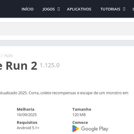
INÍCIO
JOGOS
APLICATIVOS
TUTORIAIS
Ação
Como obter os jo
Arcade
Como instalar os 
Aventura
Como instalar o si
Casual
Corrida
s
/
Ação
 Run 2
Educativo
1.125.0
Esporte
Estratégia
RPG
Atualizado 2025. Corra, colete recompensas e escape de um monstro em
Simulação
Melhoria
Tamanho
16/09/2025
120 MB
Requisitos
Comece
Android 5.1+