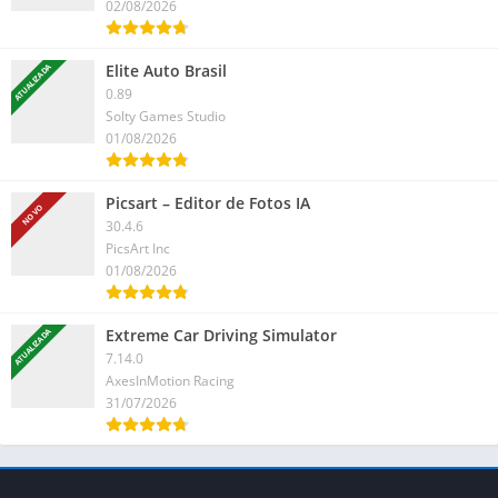
02/08/2026
Elite Auto Brasil
ATUALIZADA
0.89
Solty Games Studio
01/08/2026
Picsart – Editor de Fotos IA
NOVO
30.4.6
PicsArt Inc
01/08/2026
Extreme Car Driving Simulator
ATUALIZADA
7.14.0
AxesInMotion Racing
31/07/2026