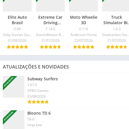
Elite Auto
Extreme Car
Moto Wheelie
Truck
Brasil
Driving
3D
Simulator Bi
Simulator
Rigs
0.89
7.14.0
0.116
1.6.3
Solty Games Studio
AxesInMotion Racing
Anderson Horita
Dualcarbon Stu
01/08/2026
31/07/2026
22/07/2026
21/07/2026
ATUALIZAÇÕES E NOVIDADES
Subway Surfers
ATUALIZADA
3.67.0
SYBO Games
03/08/2026
Bloons TD 6
ATUALIZADA
56.0
ninja kiwi