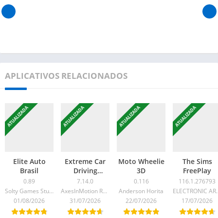
APLICATIVOS RELACIONADOS
ATUALIZADA
ATUALIZADA
ATUALIZADA
ATUALIZADA
Elite Auto
Extreme Car
Moto Wheelie
The Sims
Brasil
Driving
3D
FreePlay
Simulator
0.89
7.14.0
0.116
116.1.276793
Solty Games Studio
AxesInMotion Racing
Anderson Horita
ELECTR
01/08/2026
31/07/2026
22/07/2026
17/07/2026