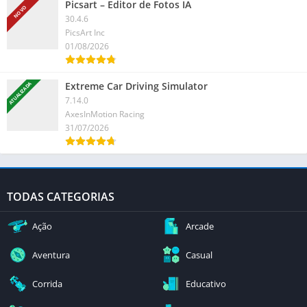
Picsart – Editor de Fotos IA
NOVO
30.4.6
PicsArt Inc
01/08/2026
Extreme Car Driving Simulator
ATUALIZADA
7.14.0
AxesInMotion Racing
31/07/2026
TODAS CATEGORIAS
Ação
Arcade
Aventura
Casual
Corrida
Educativo