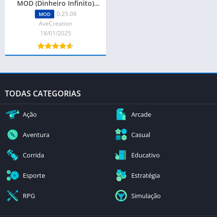
MOD (Dinheiro Infinito)
0.25.08
0.25.08
MOD
AveCreation
18/01/2025
TODAS CATEGORIAS
Ação
Arcade
Aventura
Casual
Corrida
Educativo
Esporte
Estratégia
RPG
Simulação