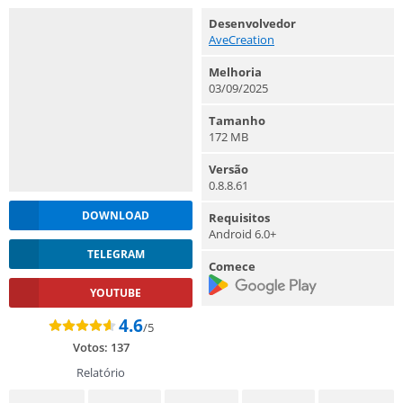
Desenvolvedor
AveCreation
Melhoria
03/09/2025
Tamanho
172 MB
Versão
0.8.8.61
DOWNLOAD
Requisitos
Android 6.0+
TELEGRAM
Comece
YOUTUBE
4.6
/5
Votos:
137
Relatório