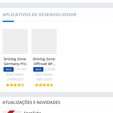
APLICATIVOS DE DESENVOLVEDOR
Driving Zone:
Driving Zone:
Germany Pro
Offroad APK
MOD
1.01.001
0.25.08
MOD
MOD
(Dinheiro
AveCreation
AveCreation
Infinito)
27/09/2025
18/01/2025
0.25.08
ATUALIZAÇÕES E NOVIDADES
SnapTube