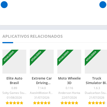
APLICATIVOS RELACIONADOS
ATUALIZADA
ATUALIZADA
ATUALIZADA
ATUALIZADA
Elite Auto
Extreme Car
Moto Wheelie
Truck
Brasil
Driving
3D
Simulator Bi
Simulator
Rigs
0.89
7.14.0
0.116
1.6.3
Solty Games Studio
AxesInMotion Racing
Anderson Horita
Dualcarbon Stu
01/08/2026
31/07/2026
22/07/2026
21/07/2026