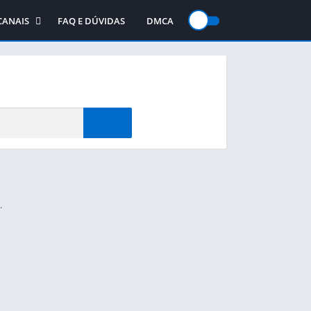
CANAIS
FAQ E DÚVIDAS
DMCA
gos
Canal no WhatsApp
jogos
Canal no Telegram
te
Canal no YouTube
.