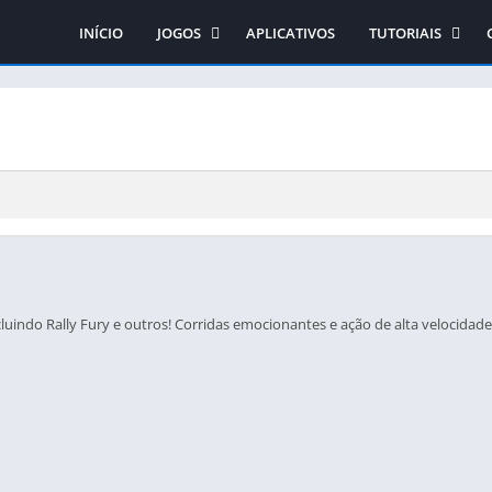
INÍCIO
JOGOS
APLICATIVOS
TUTORIAIS
Ação
Como obter os jo
Arcade
Como instalar os 
Aventura
Como instalar o si
Casual
Corrida
Educativo
Esporte
Estratégia
luindo Rally Fury e outros! Corridas emocionantes e ação de alta velocidade
RPG
Simulação