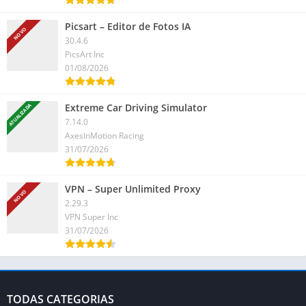
Picsart – Editor de Fotos IA
NOVO
30.4.6
PicsArt Inc
01/08/2026
Extreme Car Driving Simulator
ATUALIZADA
7.14.0
AxesInMotion Racing
31/07/2026
VPN – Super Unlimited Proxy
NOVO
2.29.3
VPN Super Inc
31/07/2026
TODAS CATEGORIAS