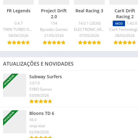
FR Legends
Project Drift
Real Racing 3
CarX Drift
2.0
Racing 2
0.4.7
154
14.0.1 (2026)
1.42.0
MOD
TWIN TURBO GAMES
Bycodec Games
ELECTRONIC ARTS
Car
08/06/2026
21/05/2026
07/05/2026
28/03/2026
ATUALIZAÇÕES E NOVIDADES
Subway Surfers
ATUALIZADA
3.67.0
SYBO Games
03/08/2026
Bloons TD 6
ATUALIZADA
56.0
ninja kiwi
02/08/2026